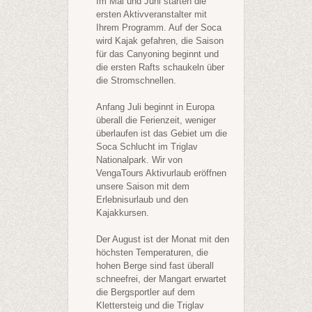
Im Mai und Juni starten die
ersten Aktivveranstalter mit
Ihrem Programm. Auf der Soca
wird
Kajak
gefahren, die Saison
für das
Canyoning
beginnt und
die ersten Rafts schaukeln über
die Stromschnellen.
Anfang
Juli
beginnt in Europa
überall die Ferienzeit, weniger
überlaufen ist das Gebiet um die
Soca Schlucht im Triglav
Nationalpark. Wir von
VengaTours
Aktivurlaub
eröffnen
unsere Saison mit dem
Erlebnisurlaub und den
Kajakkursen.
Der
August
ist der Monat mit den
höchsten Temperaturen, die
hohen Berge sind fast überall
schneefrei, der Mangart erwartet
die Bergsportler auf dem
Klettersteig
und die Triglav