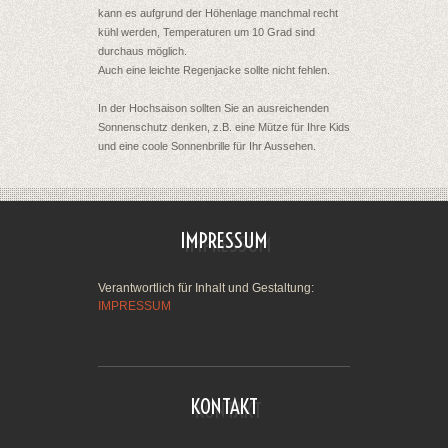
kann es aufgrund der Höhenlage manchmal recht
kühl werden, Temperaturen um 10 Grad sind
durchaus möglich.
Auch eine leichte Regenjacke sollte nicht fehlen.
In der Hochsaison sollten Sie an ausreichenden
Sonnenschutz denken, z.B. eine Mütze für Ihre Kids
und eine coole Sonnenbrille für Ihr Aussehen.
IMPRESSUM
Verantwortlich für Inhalt und Gestaltung:
IMPRESSUM
KONTAKT